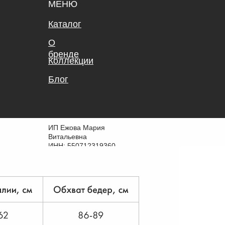
МЕНЮ
Каталог
О
бренде
Коллекции
Блог
ИП Ежова Мария
Витальевна
ИНН: 550712319360