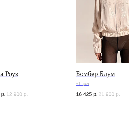
а Роуз
Бомбер Блум
+1 цвет
р.
12 900
р.
16 425
р.
21 900
р.