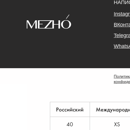
НАПИ
Instag
ВКонт
Telegr
Whats
Политик
конфиде