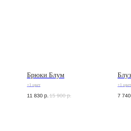
Брюки Блум
Блуз
+1 цвет
+1 цвет
11 830
р.
15 900
р.
7 740