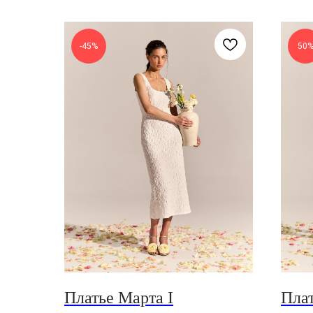
-45%
50
Платье Марта I
Пла