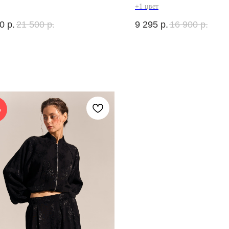
+1 цвет
0
р.
21 500
р.
9 295
р.
16 900
р.
%