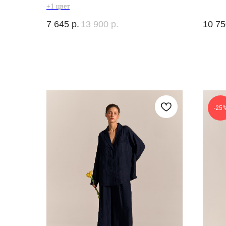
+1 цвет
7 645
р.
13 900
р.
10 75
-25