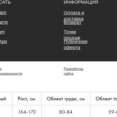
САТЬ
ИНФОРМАЦИЯ
ram
Оплата и
доставка
акте
Возврат
am
Точки
продаж
App
Публичная
оферта
а
Разработка
нциальности
сайта