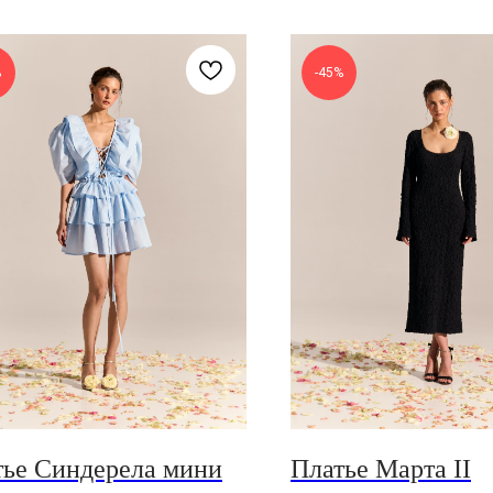
%
-45%
тье Синдерела мини
Платье Марта II