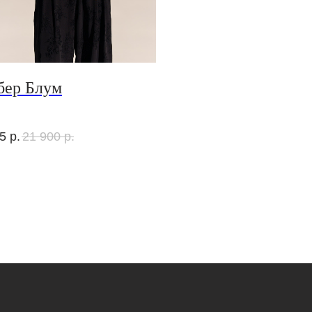
бер Блум
5
р.
21 900
р.