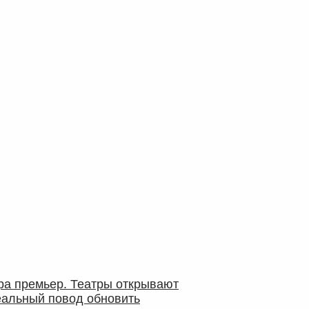
ра премьер. Театры открывают
еальный повод обновить