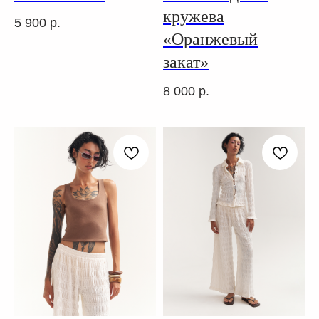
кружева
5 900
р.
«Оранжевый
закат»
8 000
р.