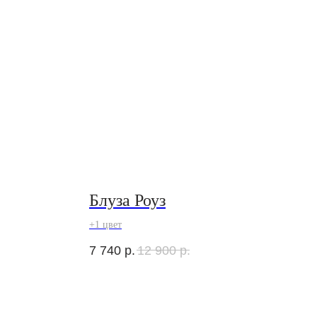
Блуза Роуз
+1 цвет
7 740
р.
12 900
р.