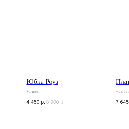
Юбка Роуз
Плат
+1 цвет
+1 цвет
4 450
р.
8 900
р.
7 645