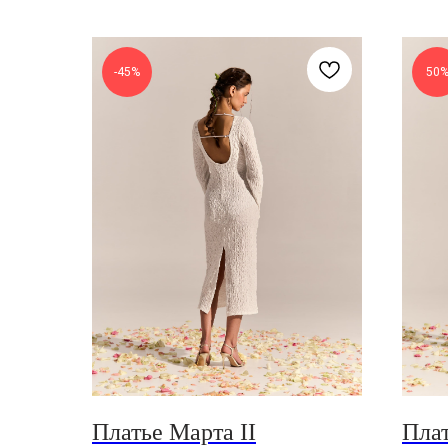
-45%
50
Платье Марта II
Пла