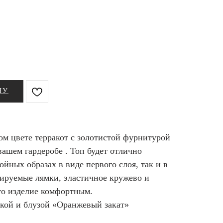
НУ
ом цвете терракот с золотистой фурнитурой
вашем гардеробе . Топ будет отлично
ойных образах в виде первого слоя, так и в
лируемые лямки, эластичное кружево и
то изделие комфортным.
бкой и блузой «Оранжевый закат»