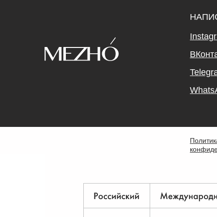
НАПИ
Instag
ВКонт
Telegr
Whats
Политик
конфиде