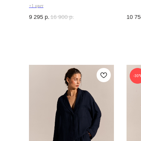
+1 цвет
9 295
р.
16 900
р.
10 75
-30