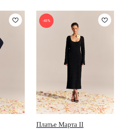
-45%
Платье Марта II