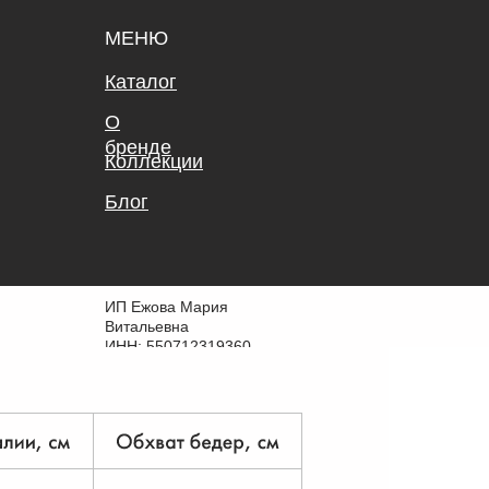
МЕНЮ
Каталог
О
бренде
Коллекции
Блог
ИП Ежова Мария
Витальевна
ИНН: 550712319360