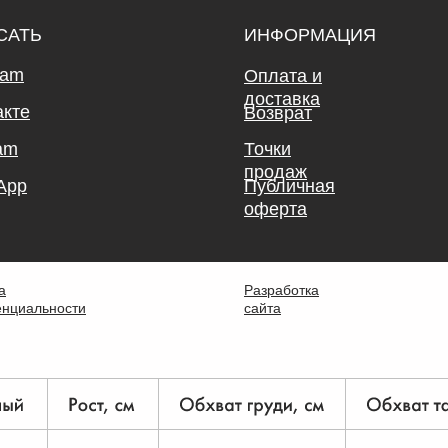
САТЬ
ИНФОРМАЦИЯ
ram
Оплата и
доставка
акте
Возврат
am
Точки
продаж
App
Публичная
оферта
а
Разработка
нциальности
сайта