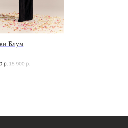
ки Блум
0
р.
15 900
р.