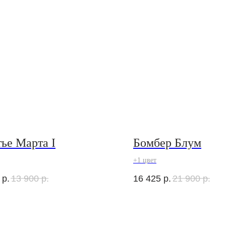
ье Марта I
Бомбер Блум
+1 цвет
р.
13 900
р.
16 425
р.
21 900
р.