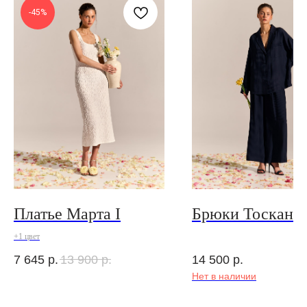
-45%
Платье Марта I
Брюки Тоскана
+1 цвет
7 645
р.
13 900
р.
14 500
р.
Нет в наличии