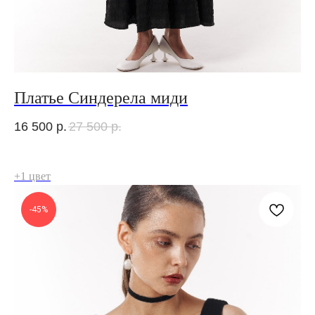
Платье Синдерела миди
16 500
р.
27 500
р.
+1 цвет
-45%