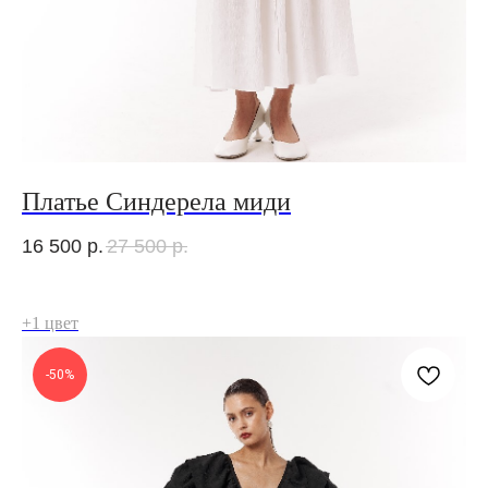
Платье Синдерела миди
16 500
р.
27 500
р.
+1 цвет
-50%