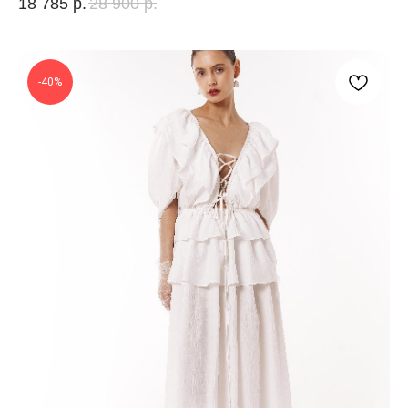
18 785
р.
28 900
р.
-40%