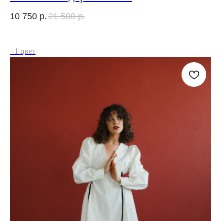
10 750
р.
21 500
р.
+1 цвет