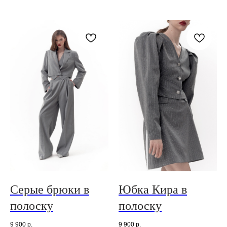
Серые брюки в
Юбка Кира в
полоску
полоску
9 900
р.
9 900
р.