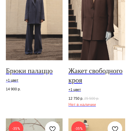
Брюки палаццо
Жакет свободного
кроя
+1 цвет
14 900
р.
+1 цвет
12 750
р.
25 500
р.
Нет в наличии
-35%
-35%