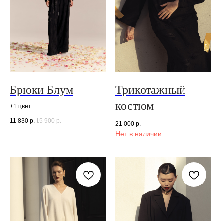
Брюки Блум
Трикотажный
костюм
+1 цвет
11 830
р.
15 900
р.
21 000
р.
Нет в наличии