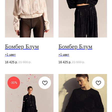
Бомбер Блум
Бомбер Блум
+1 цвет
+1 цвет
16 425
р.
21 900
р.
16 425
р.
21 900
р.
-30%