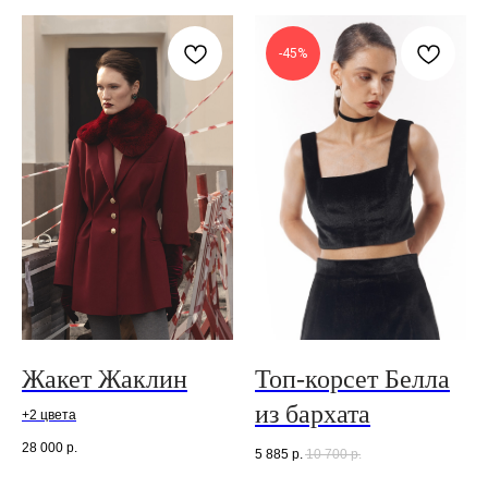
-45%
Жакет Жаклин
Топ-корсет Белла
из бархата
+2 цвета
28 000
р.
5 885
р.
10 700
р.