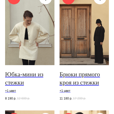
Юбка-мини из
Брюки прямого
стежки
кроя из стежки
+1 цвет
+1 цвет
8 190
р.
12 600
р.
11 180
р.
17 200
р.