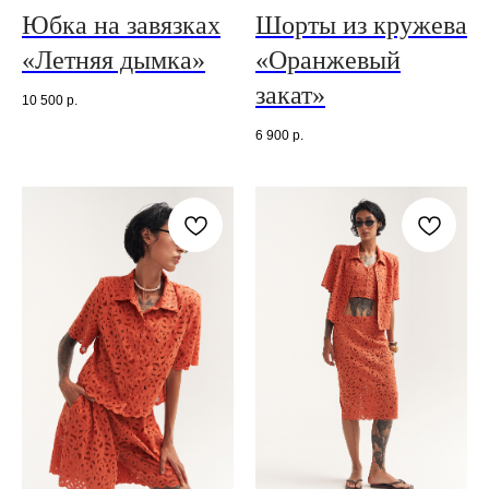
Юбка на завязках
Шорты из кружева
«Летняя дымка»
«Оранжевый
закат»
10 500
р.
6 900
р.