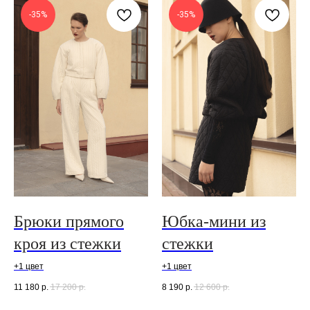
-35%
-35%
Брюки прямого
Юбка-мини из
кроя из стежки
стежки
+1 цвет
+1 цвет
11 180
р.
17 200
р.
8 190
р.
12 600
р.