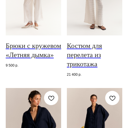
Брюки с кружевом
Костюм для
«Летняя дымка»
перелета из
трикотажа
9 500
р.
21 400
р.