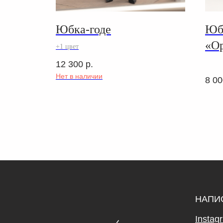
шерсти
Юбка-годе
Юбк
«Ор
+1 цвет
12 300
р.
Нет в наличии
8 00
НАПИ
Instag