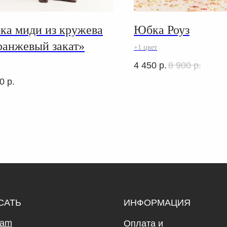
а миди из кружева
Юбка Роуз
анжевый закат»
+1 цвет
4 450
р.
8 900
р.
0
р.
САТЬ
ИНФОРМАЦИЯ
ram
Оплата и