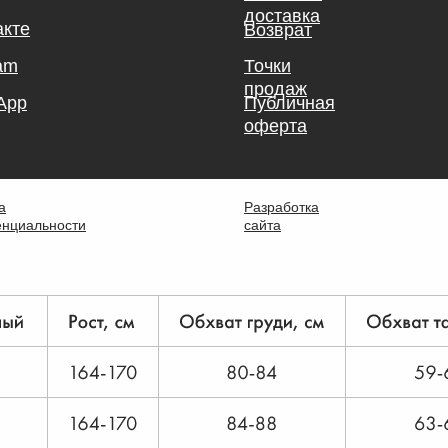
доставка
акте
Возврат
am
Точки
продаж
App
Публичная
оферта
а
Разработка
нциальности
сайта