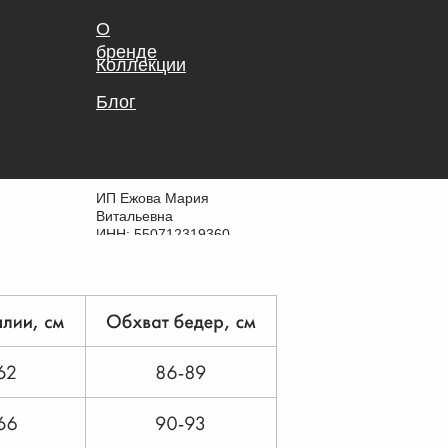
О
бренде
Коллекции
Блог
ИП Ежова Мария
Витальевна
ИНН: 550712319360