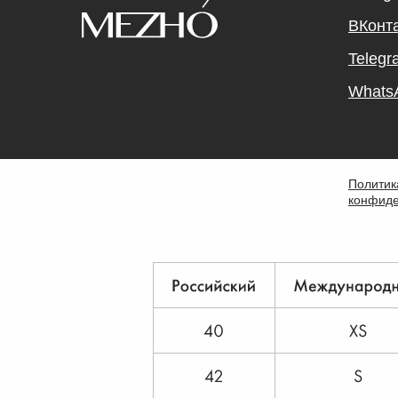
ВКонт
Telegr
Whats
Политик
конфиде