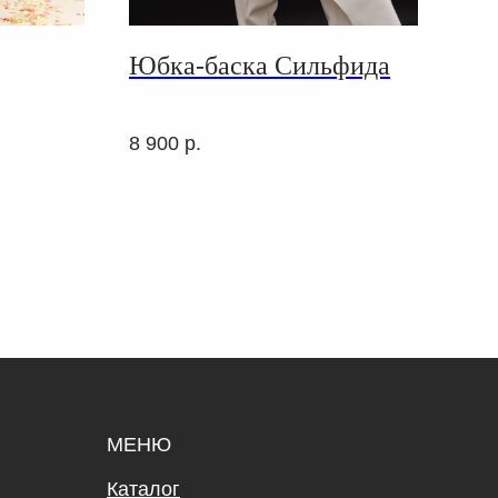
Юбка-баска Сильфида
Юб
8 900
р.
7 5
МЕНЮ
Каталог