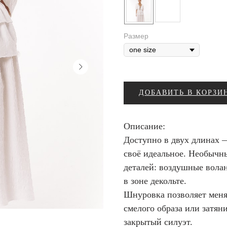
Размер
ДОБАВИТЬ В КОРЗИ
Описание:
Доступно в двух длинах 
своё идеальное. Необычн
деталей: воздушные вола
в зоне декольте.
Шнуровка позволяет менят
смелого образа или затяни
закрытый силуэт.