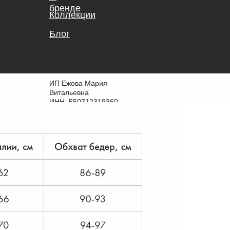
бренде
Коллекции
Блог
ИП Ежова Мария
Витальевна
ИНН: 550712319360