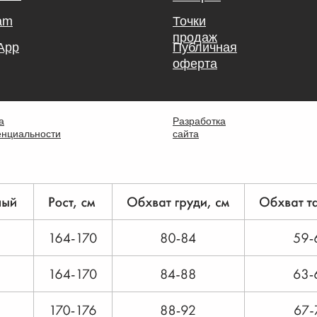
am
Точки
продаж
App
Публичная
оферта
а
Разработка
нциальности
сайта