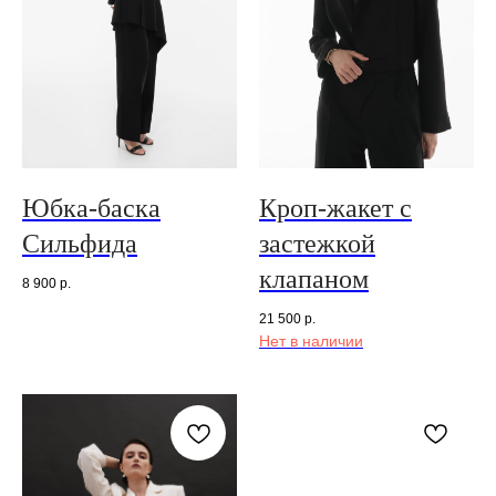
Юбка-баска
Кроп-жакет с
Сильфида
застежкой
клапаном
8 900
р.
21 500
р.
Нет в наличии