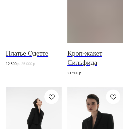
Платье Одетте
Кроп-жакет
Сильфида
12 500
р.
25 000
р.
21 500
р.