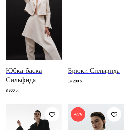
Юбка-баска
Брюки Сильфида
Сильфида
14 200
р.
8 900
р.
-65%