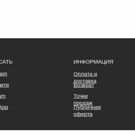
САТЬ
ИНФОРМАЦИЯ
ram
Оплата и
доставка
акте
Возврат
am
Точки
продаж
App
Публичная
оферта