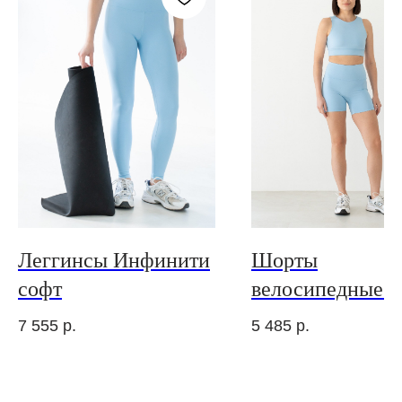
Леггинсы Инфинити
Шорты
софт
велосипедные 
софт
7 555
р.
5 485
р.