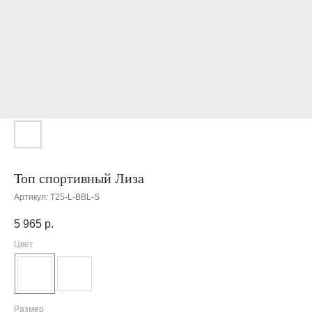
Топ спортивный Лиза
Артикул:
T25-L-BBL-S
5 965
р.
Цвет
Размер