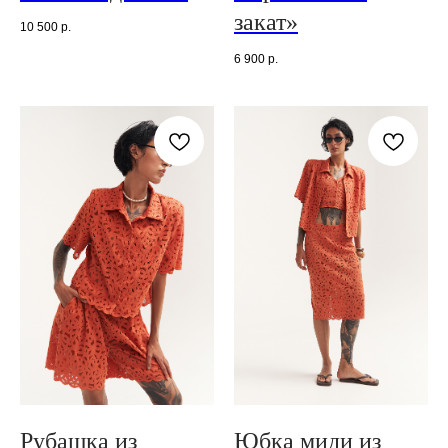
закат»
10 500
р.
6 900
р.
Рубашка из
Юбка миди из