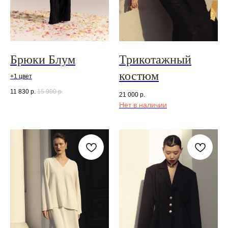
Брюки Блум
Трикотажный
костюм
+1 цвет
11 830
р.
15 900
р.
21 000
р.
Нет в наличии