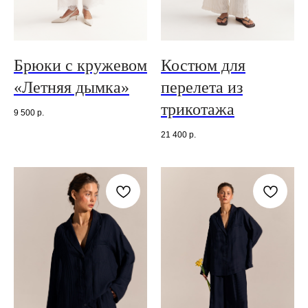
Брюки с кружевом
Костюм для
«Летняя дымка»
перелета из
трикотажа
9 500
р.
21 400
р.