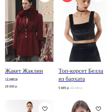
Жакет Жаклин
Топ-корсет Белла
из бархата
+2 цвета
28 000
р.
5 885
р.
10 700
р.