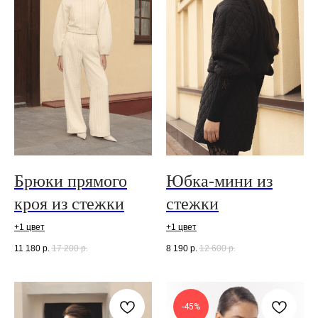
Брюки прямого
Юбка-мини из
кроя из стежки
стежки
+1 цвет
+1 цвет
11 180
р.
17 200
р.
8 190
р.
12 600
р.
-45%