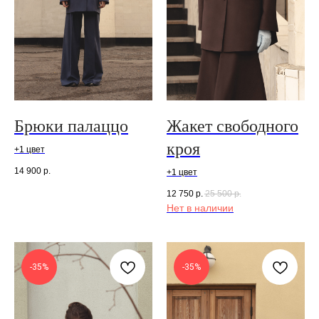
Брюки палаццо
Жакет свободного
кроя
+1 цвет
14 900
р.
+1 цвет
12 750
р.
25 500
р.
Нет в наличии
-35%
-35%