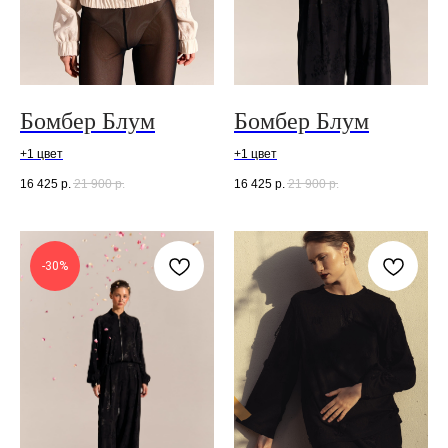
Бомбер Блум
Бомбер Блум
+1 цвет
+1 цвет
16 425
р.
21 900
р.
16 425
р.
21 900
р.
-30%