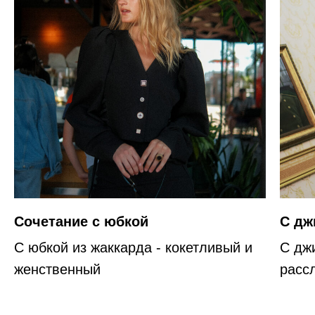
Сочетание с юбкой
С дж
С юбкой из жаккарда - кокетливый и
С дж
женственный
расс