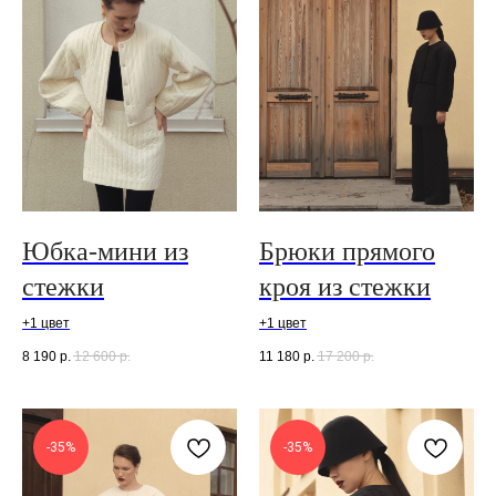
Юбка-мини из
Брюки прямого
стежки
кроя из стежки
+1 цвет
+1 цвет
8 190
р.
12 600
р.
11 180
р.
17 200
р.
-35%
-35%