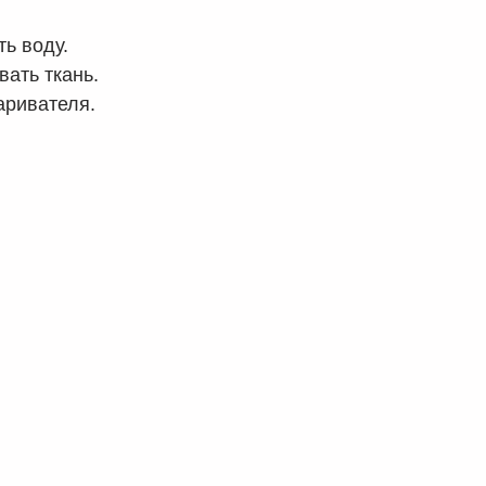
ь воду.
ать ткань.
аривателя.