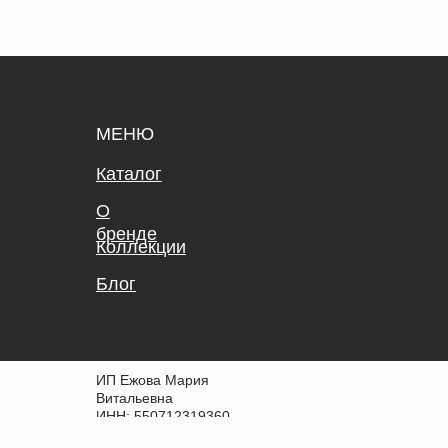
МЕНЮ
Каталог
О
бренде
Коллекции
Блог
ИП Ежова Мария
Витальевна
ИНН: 550712319360