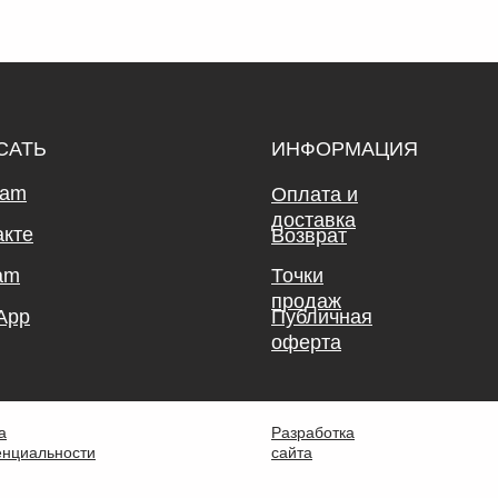
САТЬ
ИНФОРМАЦИЯ
ram
Оплата и
доставка
акте
Возврат
am
Точки
продаж
App
Публичная
оферта
а
Разработка
нциальности
сайта