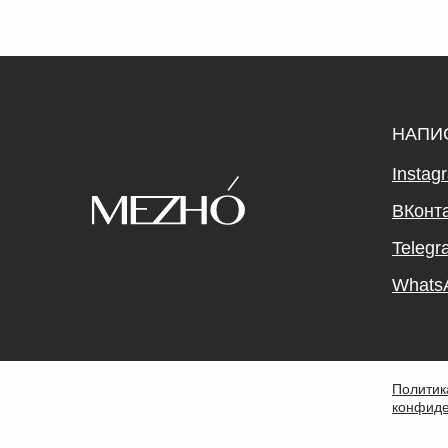
НАПИ
Instag
ВКонт
Telegr
Whats
Политик
конфиде