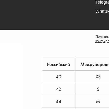
Telegr
Whats
Политик
конфиде