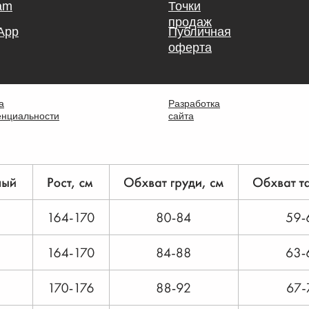
am
Точки
продаж
App
Публичная
оферта
а
Разработка
нциальности
сайта