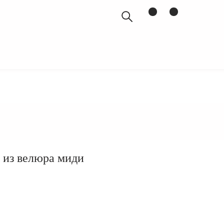
БЛОГ
из велюра миди