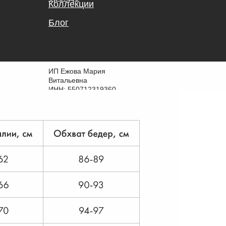
Коллекции
Блог
ИП Ежова Мария
Витальевна
ИНН: 550712319360