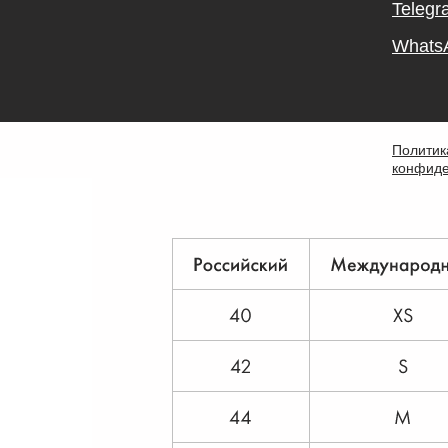
Telegr
Whats
Политик
конфиде