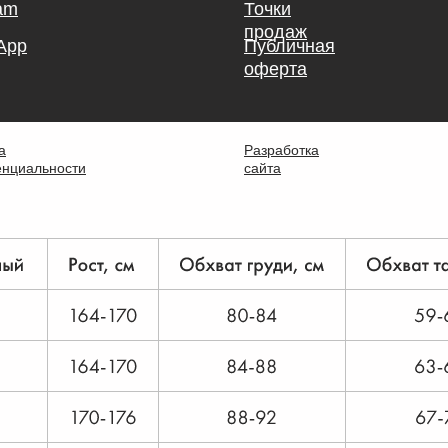
am
Точки
продаж
App
Публичная
оферта
а
Разработка
нциальности
сайта