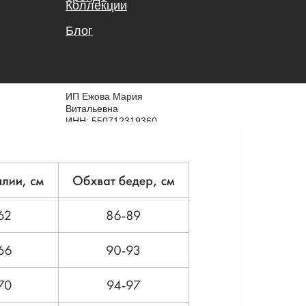
Коллекции
Блог
ИП Ежова Мария
Витальевна
ИНН: 550712319360